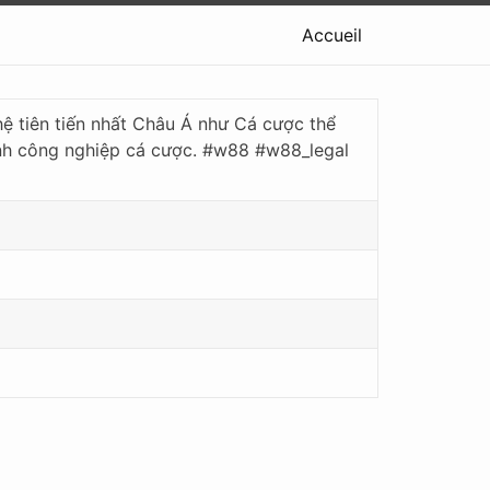
Accueil
hệ tiên tiến nhất Châu Á như Cá cược thể
gành công nghiệp cá cược. #w88 #w88_legal